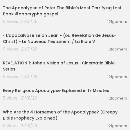
The Apocalypse of Peter The Bible’s Most Terrifying Lost
Book #apocryphalgospel
6 Views . 21/01/26
121gamers
01:26:14
« L'apocalypse selon Jean » (ou Révélation de Jésus-
Christ) - Le Nouveau Testament / La Bible V
9 Views . 21/01/26
121gamers
00:08:13
REVELATION 1: John's Vision of Jesus | Cinematic Bible
Series
9 Views . 21/01/26
121gamers
00:17:30
Every Religious Apocalypse Explained in 17 Minutes
5 Views . 21/01/26
121gamers
00:01:18
Who Are the 4 Horsemen of the Apocalypse? (Creepy
Bible Prophecy Explained)
11 Views . 21/01/26
121gamers
00:45:42