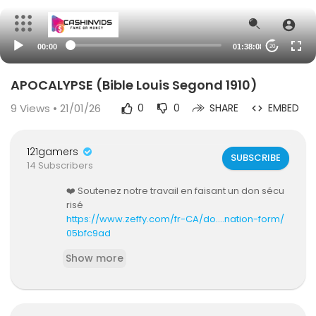
00:00
01:38:08
20
APOCALYPSE (Bible Louis Segond 1910)
9
Views • 21/01/26
0
0
SHARE
EMBED
121gamers
SUBSCRIBE
14 Subscribers
❤️ Soutenez notre travail en faisant un don sécu
risé
https://www.zeffy.com/fr-CA/do....nation-form/
05bfc9ad
Show more
Pour changer de chapitre, cliquer ci-dessous
Introduction - 00:00
Chapitre 1 - 16:21
Chapitre 2 - 20:27