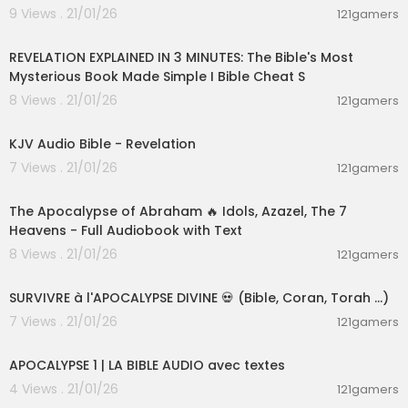
9 Views . 21/01/26
121gamers
00:02:16
REVELATION EXPLAINED IN 3 MINUTES: The Bible's Most
Mysterious Book Made Simple I Bible Cheat S
8 Views . 21/01/26
121gamers
01:10:12
KJV Audio Bible - Revelation
7 Views . 21/01/26
121gamers
00:59:13
The Apocalypse of Abraham 🔥 Idols, Azazel, The 7
Heavens - Full Audiobook with Text
8 Views . 21/01/26
121gamers
00:14:02
SURVIVRE à l'APOCALYPSE DIVINE 💀 (Bible, Coran, Torah ...)
7 Views . 21/01/26
121gamers
00:04:11
APOCALYPSE 1 | LA BIBLE AUDIO avec textes
4 Views . 21/01/26
121gamers
00:01:38