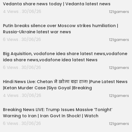
Times Now:
https://www.youtube.com/TimesNo
Vedanta share news today | Vedanta latest news
w
4 Views . 30/06/26
121gamers
Zoom:
https://www.youtube.com/zoomtv
00:54:57
--------------------------------------------
Putin breaks silence over Moscow strikes humiliation |
--------------------------------------------
Russia-Ukraine latest war news
---------------------
6 Views . 30/06/26
121gamers
00:04:05
You can also visit our website at:
https://www.ti
Big Aquisition, vodafone idea share latest news,vodafone
mesnowhindi.com
idea share news,vodafone idea latest News
Download our App for Breaking News:
https://tin
yurl.com/bde8rv84
6 Views . 30/06/26
121gamers
Like us on Facebook:
https://www.facebook.co
01:02:11
m/Timesnownavbharat
Hindi News Live: Chetan ने खोला बड़ा राज! |Pune Latest News
Follow us on Twitter:
https://twitter.com/TNNavb
|Ketan Murder Case |Siya Goyal |Breaking
harat
4 Views . 30/06/26
Follow us on Instagram:
https://www.instagram.
121gamers
11:54:57
com/timesnownavbharat
Breaking News LIVE: Trump Issues Massive ‘Tonight’
Warning to Iran | Iran Govt In Shock! | Watch
6 Views . 30/06/26
121gamers
11:54:56