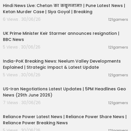
Hindi News Live: Chetan का कबूलनामा! | Pune Latest News |
Ketan Murder Case | Siya Goyal | Breaking
6 Views . 30/06/26
121gamers
00:07:04
UK Prime Minister Keir Starmer announces resignation |
BBC News
5 Views . 30/06/26
121gamers
00:29:31
India-PoK Breaking News: Neelum Valley Developments
Explained | Strategic Impact & Latest Update
5 Views . 30/06/26
121gamers
00:08:56
US-Iran Negotiations Latest Updates | 5PM Headlines Geo
News (29th June 2026)
7 Views . 30/06/26
121gamers
00:08:04
Reliance Power Latest News | Reliance Power Share News |
Reliance Power Breaking News
5 Views . 30/06/26
121gamers