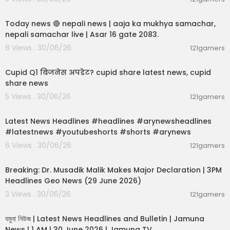
01:07:28
Today news 🔴 nepali news | aaja ka mukhya samachar,
nepali samachar live | Asar 16 gate 2083.
8 Views . 30/06/26
121gamers
00:06:14
Cupid Q1 बिजनेस अपडेट? cupid share latest news, cupid
share news
5 Views . 30/06/26
121gamers
00:02:55
Latest News Headlines #headlines #arynewsheadlines
#latestnews #youtubeshorts #shorts #arynews
6 Views . 30/06/26
121gamers
00:19:26
Breaking: Dr. Musadik Malik Makes Major Declaration | 3PM
Headlines Geo News (29 June 2026)
3 Views . 30/06/26
121gamers
00:22:45
যমুনা নিউজ | Latest News Headlines and Bulletin | Jamuna
News | 1 AM | 30 June 2026 | Jamuna TV